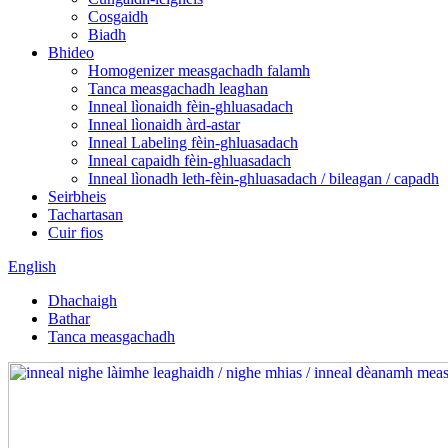
Cosgaidh
Biadh
Bhideo
Homogenizer measgachadh falamh
Tanca measgachadh leaghan
Inneal lìonaidh fèin-ghluasadach
Inneal lìonaidh àrd-astar
Inneal Labeling fèin-ghluasadach
Inneal capaidh fèin-ghluasadach
Inneal lìonadh leth-fèin-ghluasadach / bileagan / capadh
Seirbheis
Tachartasan
Cuir fios
English
Dhachaigh
Bathar
Tanca measgachadh