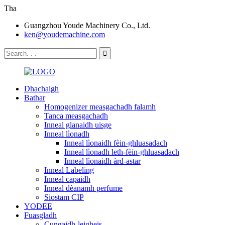
Tha
Guangzhou Youde Machinery Co., Ltd.
ken@youdemachine.com
Dhachaigh
Bathar
Homogenizer measgachadh falamh
Tanca measgachadh
Inneal glanaidh uisge
Inneal lìonadh
Inneal lìonaidh fèin-ghluasadach
Inneal lìonadh leth-fèin-ghluasadach
Inneal lìonaidh àrd-astar
Inneal Labeling
Inneal capaidh
Inneal dèanamh perfume
Siostam CIP
YODEE
Fuasgladh
Cungaidh-leigheis